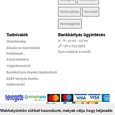
Váckisújfalu
Vácrátót
Veresegyház
Tudnivalók
Bankkártyás ügyintézés
H - P: 10:00 - 17:00
Oldaltérkép
+36 1 633 3563
Általános Szerződési
Írjon nekünk e-mailt
Feltételek...
Adatvédelem
Céginformáció
Bankkártyás fizetés tájékoztató
SZÉP kártyás fizetés
tájékoztató
Webhelyünkön sütiket használunk, melyek célja, hogy teljesebb