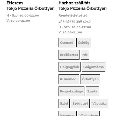
Étterem
Házhoz szállítás
Tökjó Pizzéria Őrbottyán
Tökjó Pizzéria Őrbottyán
H - Szo: 10:00-22:00
Rendelésfelvétel
V: 10:00-21:00
(+36) 70 396 5050
H - Szo: 10:00-22:00
V: 10:00-21:00
Csomád
Csörög
Erdőkertes
Fót
Galgagyörk
Galgamácsa
Kisnémedi
Őrbottyán
Püspökszilágy
Szada
Sződ
Sződliget
Vácduka
Vácegres
Váchartyán