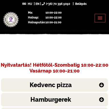
HU
EN
(+36) 70 396 5050
Belépés
Ma:
10:00-22:00
Holnap:
10:00-22:00
Holnapután:
10:00-21:00
Nyitvatartás! Hétfőtől-Szombatig 10:00-22:00
Vasárnap 10:00-21:00
Kedvenc pizza
Hamburgerek